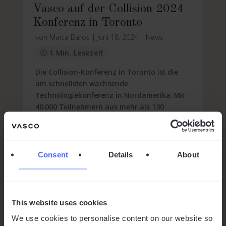
Vasco auf der Collision 2024
Konferenz in Toronto
von
Marta Baros
|
Juni 18, 2024
|
News
1 Min. Lesezeit
Die Collision-Konferenz in Toronto ist die
am schnellsten wachsende
Technologiekonferenz in Nordamerika. Mit
40.000 Teilnehmern aus mehr als 130
Ländern ist sie auch eine der größten
Branchenverans...
mehr lesen
Consent
Details
About
This website uses cookies
We use cookies to personalise content on our website so