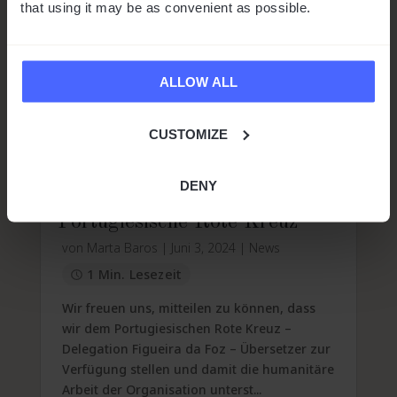
that using it may be as convenient as possible.
ALLOW ALL
CUSTOMIZE
DENY
Vasco unterstützt das
Portugiesische Rote Kreuz
von
Marta Baros
|
Juni 3, 2024
|
News
1 Min. Lesezeit
Wir freuen uns, mitteilen zu können, dass
wir dem Portugiesischen Rote Kreuz –
Delegation Figueira da Foz – Übersetzer zur
Verfügung stellen und damit die humanitäre
Arbeit der Organisation unterst...