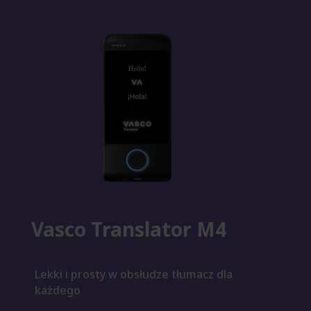
Vasco Translator M4
Lekki i prosty w obsłudze tłumacz dla
każdego