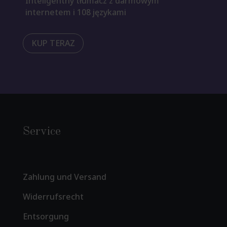
Inteligentny tłumacz z darmowym
internetem i 108 językami
KUP TERAZ
Service
Zahlung und Versand
Widerrufsrecht
Entsorgung