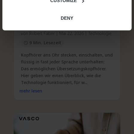
CUSTOMIZE
Übersetzungskopfhörer
DENY
kaufen: Darauf kommt es an
von
Robert Faber
|
Mai 22, 2026
|
Technologie
9 Min. Lesezeit
Kopfhörer ans Ohr stecken, einschalten, und
flüssig in fast jeder Sprache unterhalten:
Das ermöglichen Übersetzungskopfhörer.
Hier geben wir einen Überblick, wie die
Technologie funktioniert, für w...
mehr lesen