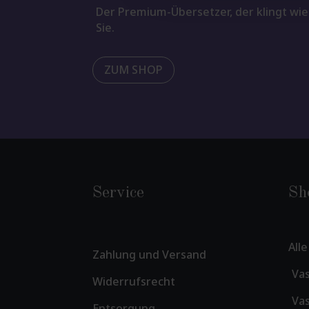
Der Premium-Übersetzer, der klingt wie
Sie.
ZUM SHOP
Service
Sh
All
Zahlung und Versand
Vas
Widerrufsrecht
Vas
Entsorgung