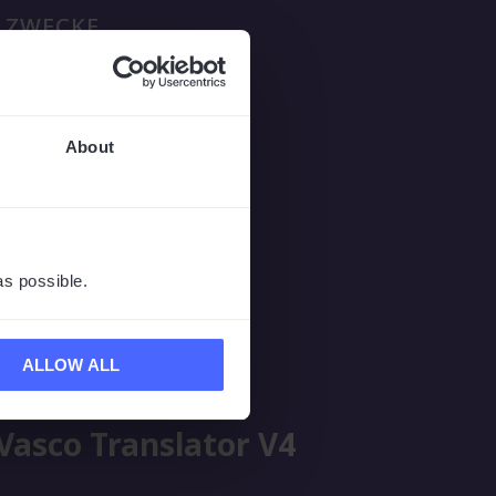
E ZWECKE
About
as possible.
ALLOW ALL
Vasco Translator V4