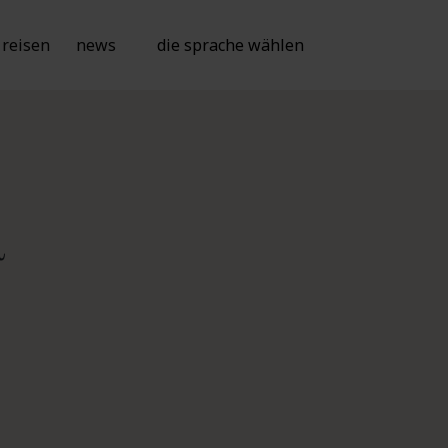
reisen
news
die sprache wählen
a