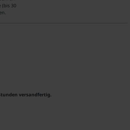
 (bis 30
en.
Stunden versandfertig.