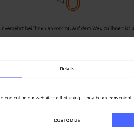
 unversehrt bei Ihnen ankommt. Auf dem Weg zu Ihnen ist u
Details
s Versand
nach Deutschland, Österreich und in alle Länder 
e content on our website so that using it may be as convenient 
ZAHLUNGSMÖGLICHKEITEN
CUSTOMIZE