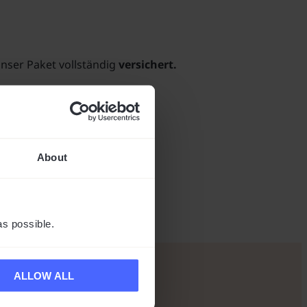
nser Paket vollständig
versichert.
About
der Europäischen Union.
as possible.
ALLOW ALL