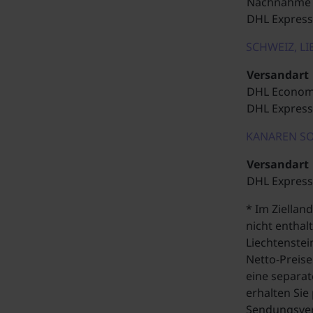
Nachnahme
DHL Express
SCHWEIZ, L
Versandart
DHL Econom
DHL Express
KANAREN SO
Versandart
DHL Express
* Im Ziellan
nicht enthal
Liechtenstei
Netto-Preis
eine separa
erhalten Sie
Sendungsver