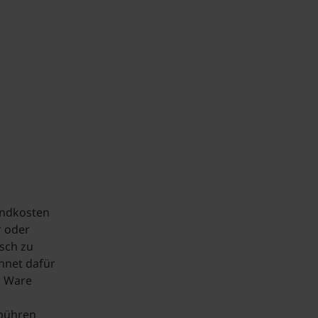
sandkosten
r oder
sch zu
hnet dafür
r Ware
bühren