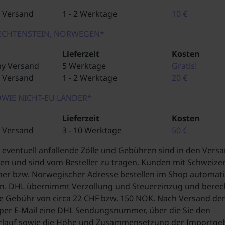
 Versand
1 - 2 Werktage
10 €
IECHTENSTEIN, NORWEGEN*
Lieferzeit
Kosten
y Versand
5 Werktage
Gratis!
 Versand
1 - 2 Werktage
20 €
WIE NICHT-EU LÄNDER*
Lieferzeit
Kosten
 Versand
3 - 10 Werktage
50 €
d eventuell anfallende Zölle und Gebühren sind in den Ver
ten und sind vom Besteller zu tragen. Kunden mit Schweize
ner bzw. Norwegischer Adresse bestellen im Shop automati
en. DHL übernimmt Verzollung und Steuereinzug und berec
te Gebühr von circa 22 CHF bzw. 150 NOK. Nach Versand de
 per E-Mail eine DHL Sendungsnummer, über die Sie den
lauf sowie die Höhe und Zusammensetzung der Importge