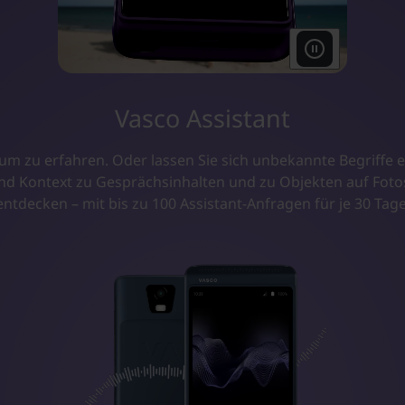
Vasco Assistant
um zu erfahren. Oder lassen Sie sich unbekannte Begriffe e
nd Kontext zu Gesprächsinhalten und zu Objekten auf Fotos l
entdecken – mit bis zu 100 Assistant-Anfragen für je 30 Tage