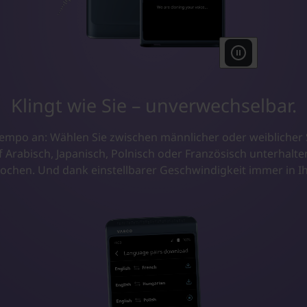
Klingt wie Sie – unverwechselbar.
empo an: Wählen Sie zwischen männlicher oder weiblicher S
auf Arabisch, Japanisch, Polnisch oder Französisch unterhal
rochen. Und dank einstellbarer Geschwindigkeit immer in 