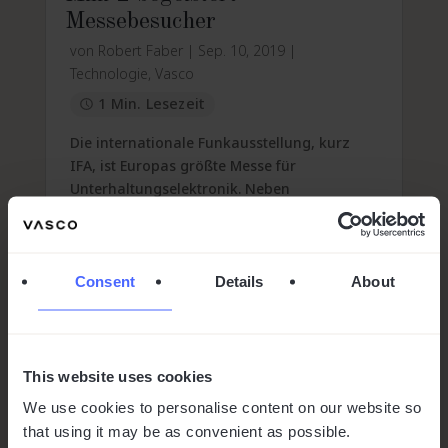
Messebesucher
von
Robert Faber
|
Sep. 10, 2019
|
Technologie
,
Vasco
1 Min. Lesezeit
Die internationale Funkausstellung, kurz
IFA, ist Europas größte Messe für
Unterhaltungselektronik. Neben
altbekannten Elektronik-Riesen wie
Samsung, Huawei und Bosch war in diesem
Jahr erstmals au...
Consent
Details
About
mehr lesen
This website uses cookies
We use cookies to personalise content on our website so
that using it may be as convenient as possible.