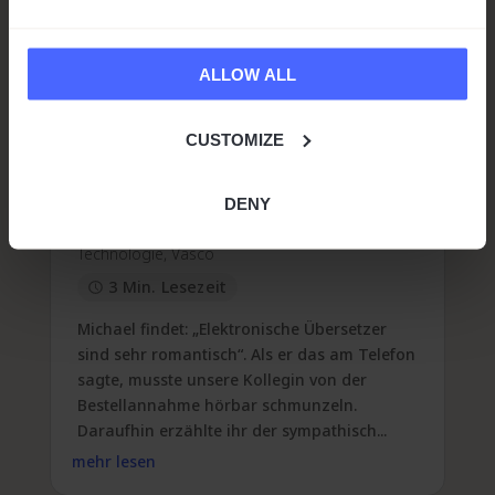
ALLOW ALL
CUSTOMIZE
Sind elektronische Übersetzer
romantisch?
DENY
von
Robert Faber
|
Aug. 30, 2019
|
Technologie
,
Vasco
3 Min. Lesezeit
Michael findet: „Elektronische Übersetzer
sind sehr romantisch“. Als er das am Telefon
sagte, musste unsere Kollegin von der
Bestellannahme hörbar schmunzeln.
Daraufhin erzählte ihr der sympathisch...
mehr lesen