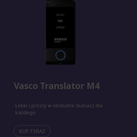
Vasco Translator M4
Lekki i prosty w obsłudze tłumacz dla
każdego
KUP TERAZ