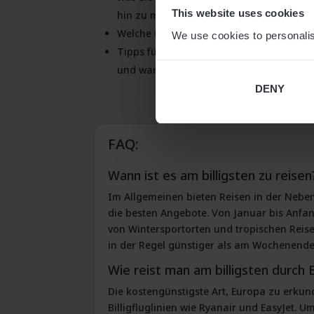
This website uses cookies
hin zu möglichen Aktivitäten in Bangkok
Welche Regionen es gibt und
wo man im
We use cookies to personalis
Tipps für Ihren Besuch, einschließlich d
und
wann Flüge nach Thailand am güns
DENY
FAQ:
Wann ist es am billigsten zu reisen
Im Allgemeinen bieten Reisen in der Nebe
die besten Angebote. Von Januar bis Anfa
von Wintersportorten und tropischen Reise
in der Regel günstiger als am Wochenende
Wie reist man am billigsten durch 
Die kostengünstigste Art, Europa zu erkun
Billigfluglinien wie Ryanair und EasyJet. 