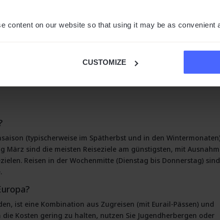
 Oktober Urlaub machen kann
e content on our website so that using it may be as convenient 
er Frage, welche Kleidung Sie im
Oktober in Thailand
tragen sollte
tigsten
sind
CUSTOMIZE
?
nsaison (typischerweise im Spätherbst und in den Wintermonaten
ng März sind die meisten Reiseziele am günstigsten, mit Ausnah
zielen. Reisen in der Wochenmitte (Dienstag bis Donnerstag) sin
.
Europa?
den, ist eine Kombination aus Zugreisen (mit Eurail-Pässen) und
Um die Kosten gering zu halten, nutzen Sie Jugendherbergen oder