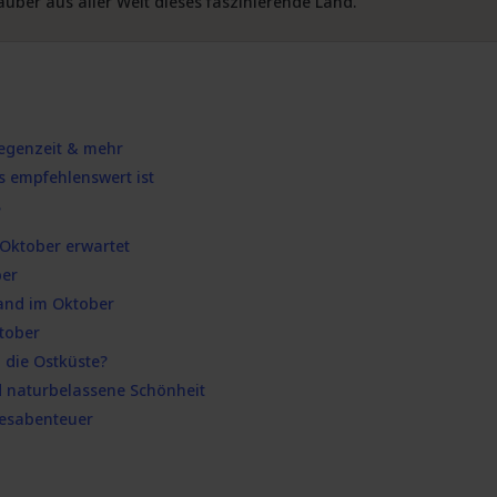
auber aus aller Welt dieses faszinierende Land.
Regenzeit & mehr
 empfehlenswert ist
?
 Oktober erwartet
ber
land im Oktober
ktober
die Ostküste?
d naturbelassene Schönheit
resabenteuer