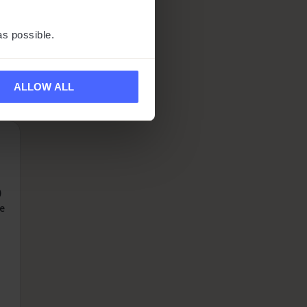
as possible.
n,
ALLOW ALL
)
me
d