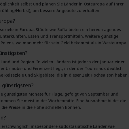
öglichkeit selbst und planen Sie Länder in Osteuropa auf Ihrer
Frühling/Herbst), um bessere Angebote zu erhalten.
Europa?
iseziele in Europa. Städte wie Sofia bieten ein hervorragendes
 Unterkünften, Essen und Transportmitteln. Weitere günstige
 Polens, wo man mehr für sein Geld bekommt als in Westeuropa.
ünstigsten?
 Land und Region. In vielen Ländern ist jedoch der Januar einer
r Urlaubs- und Ferienzeit liegt, in der der Tourismus deutlich
 Reiseziele und Skigebiete, die in dieser Zeit Hochsaison haben.
 günstigsten?
ie günstigsten Monate für Flüge, gefolgt von September und
ekommen Sie meist in der Wochenmitte. Eine Ausnahme bildet die
 die Preise in die Höhe schnellen können.
en?
ehr erschwinglich, insbesondere südostasiatische Länder wie