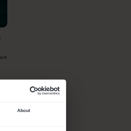
s
nach
About
bis