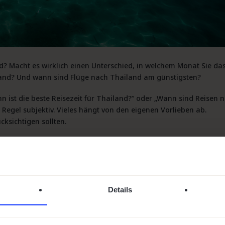
nd
? Macht es wirklich einen Unterschied, in welchem Monat Sie da
land?
Und
wann sind Flüge nach Thailand am günstigsten
?
n ist die beste Reisezeit für Thailand
?“ oder „
Wann
sind
Reisen 
Regel subjektiv. Vieles hängt von den eigenen Vorlieben ab.
cksichtigen sollten.
Urlaub im Oktober
eine gute Wahl sein kann und warum die
ers vielversprechend sind.
Details
t und wie es sich von anderen Monaten unterscheidet
t und warum es ideal für einen
Urlaub im Oktober
sein könnte
n Thailand-
Urlaub im Oktober
entscheiden, vom Wetter in Phuket 