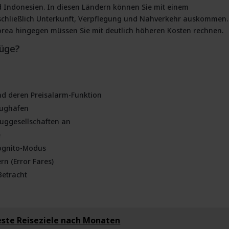
 Indonesien. In diesen Ländern können Sie mit einem
schließlich Unterkunft, Verpflegung und Nahverkehr auskommen.
rea hingegen müssen Sie mit deutlich höheren Kosten rechnen.
lüge?
nd deren Preisalarm-Funktion
Flughäfen
luggesellschaften an
e
kognito-Modus
rn (Error Fares)
Betracht
este Reiseziele nach Monaten