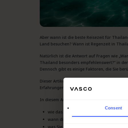
Aber
wann ist die beste Reisezeit für Thaila
Land besuchen?
Wann ist Regenzeit in Thai
Natürlich ist die Antwort auf Fragen wie „
Wan
Thailand
besonders empfehlenswert?“ in der 
Dennoch gibt es einige Faktoren, die Sie berü
Dieser Artikel erläutert, warum ein Thailand-
Erfahrungen
für
Thailand im Oktober
besond
In diesem Artikel erfahren Sie mehr darüber:
Consent
wie das Wetter in
Thailand im Oktober
is
wann die
beste Reisezeit für Thailand
is
was Sie erwartet, wenn Sie sich für eine