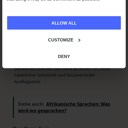
Sonne: Geografische Wunder
Japan wird oft als das Land der aufgehenden
Sonne bezeichnet, da es im Osten Asiens liegt, wo
ALLOW ALL
die Sonne zuerst aufgeht und den neuen Tag
begrüßt. Die Geografie Japans ist so vielfältig wie
CUSTOMIZE
atemberaubend. Von hohen, majestätischen
Bergen bis zu ruhigen, malerischen Stränden hat
dieses Land für jeden Besucher etwas zu bieten.
DENY
Die einzigartige Lage und abwechslungsreiche
Landschaft machen das Land zu einem Ort voller
natürlicher Schönheit und faszinierender
Ausflugsziele.
Siehe auch:
Afrikanische Sprachen: Was
wird wo gesprochen?