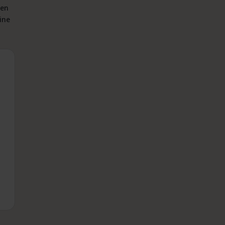
ten
ine