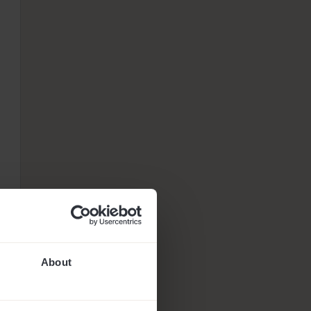
d
About