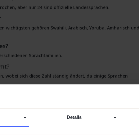
ochen, aber nur 24 sind offizielle Landessprachen.
?
 den wichtigsten gehören Swahili, Arabisch, Yoruba, Amharisch un
 es?
verschiedenen Sprachfamilien.
amt?
en, wobei sich diese Zahl ständig ändert, da einige Sprachen
s, die weltweit gesprochen werden?
Details