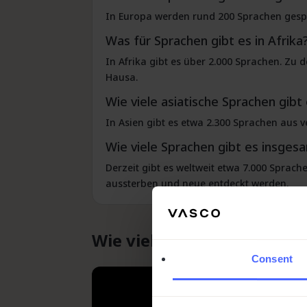
In Europa werden rund 200 Sprachen gespr
Was für Sprachen gibt es in Afrika
In Afrika gibt es über 2.000 Sprachen. Zu
Hausa.
Wie viele asiatische Sprachen gibt
In Asien gibt es etwa 2.300 Sprachen aus 
Wie viele Sprachen gibt es insges
Derzeit gibt es weltweit etwa 7.000 Sprach
aussterben und neue entdeckt werden.
Wie viele Sprachen gibt e
Consent