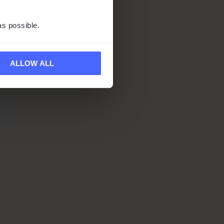
ten
as possible.
li,
ALLOW ALL
e