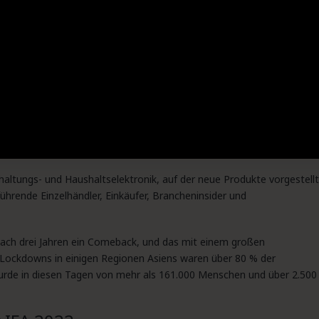
haltungs- und Haushaltselektronik, auf der neue Produkte vorgestell
führende Einzelhändler, Einkäufer, Brancheninsider und
 nach drei Jahren ein Comeback, und das mit einem großen
Lockdowns in einigen Regionen Asiens waren über 80 % der
urde in diesen Tagen von mehr als 161.000 Menschen und über 2.500