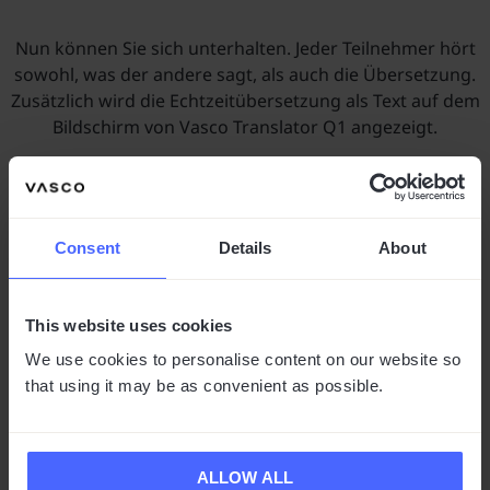
Nun können Sie sich unterhalten. Jeder Teilnehmer hört
sowohl, was der andere sagt, als auch die Übersetzung.
Zusätzlich wird die Echtzeitübersetzung als Text auf dem
Bildschirm von Vasco Translator Q1 angezeigt.
SCHLUSS MIT SPRACHBARRIEREN AM
Consent
Details
About
TELEFON
This website uses cookies
Weltweit verständigen
We use cookies to personalise content on our website so
that using it may be as convenient as possible.
ALLOW ALL