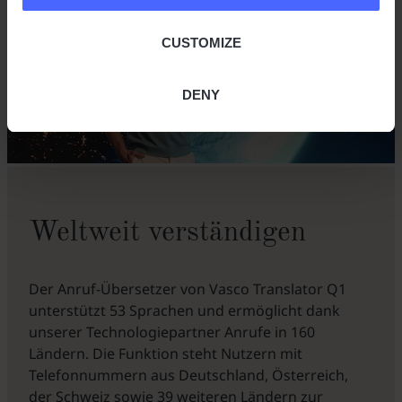
CUSTOMIZE
DENY
Weltweit verständigen
Der Anruf-Übersetzer von Vasco Translator Q1
unterstützt 53 Sprachen und ermöglicht dank
unserer Technologiepartner Anrufe in 160
Ländern. Die Funktion steht Nutzern mit
Telefonnummern aus Deutschland, Österreich,
der Schweiz sowie 39 weiteren Ländern zur