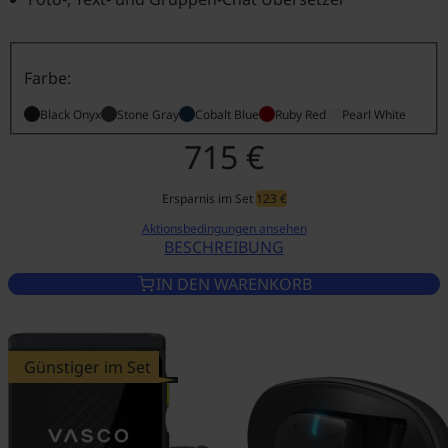
Farbe:
Black Onyx
Stone Gray
Cobalt Blue
Ruby Red
Pearl White
715 €
Ersparnis im Set
123 €
Aktionsbedingungen ansehen
BESCHREIBUNG
VASCO TRANSLATOR V4 BLACK
IN DEN WARENKORB
Günstiger im Set