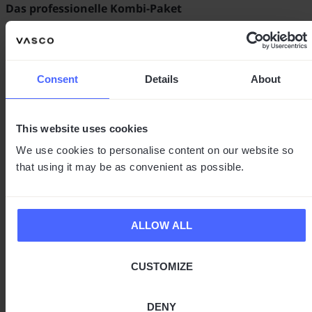
Das professionelle Kombi-Paket
Kundenmeinungen
Consent
Details
About
Sprachübersetzer: 64 Sprachen für die
Kommunikation per Ohrhörer
This website uses cookies
Gespräche mit bis zu 10 Personen+Sprachen
We use cookies to personalise content on our website so
gleichzeitig führen
that using it may be as convenient as possible.
Freihand-Option: Automatisch übersetzen, Hände
bleiben frei
Rund um den Globus gratis übersetzen, ohne Limit
Foto-, Text- und Gruppen-Chat Übersetzer
ALLOW ALL
CUSTOMIZE
Farbe:
Black Onyx
Stone Gray
Cobalt Blue
Ruby Red
Pearl White
DENY