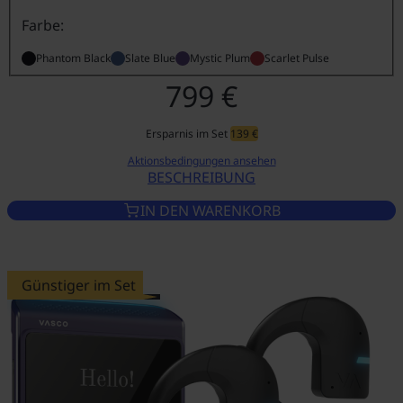
Farbe:
Phantom Black
Slate Blue
Mystic Plum
Scarlet Pulse
799 €
Ersparnis im Set
139 €
Aktionsbedingungen ansehen
BESCHREIBUNG
VASCO TRANSLATOR Q1 SLATE
IN DEN WARENKORB
Günstiger im Set