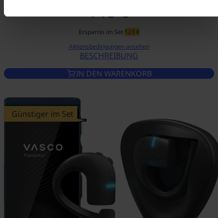
715 €
Ersparnis im Set
123 €
Aktionsbedingungen ansehen
BESCHREIBUNG
VASCO TRANSLATOR V4 STONE
IN DEN WARENKORB
Günstiger im Set