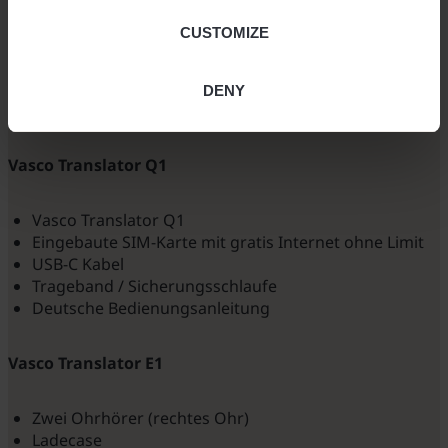
Gespräche, die sich natürlich anfühlen.
CUSTOMIZE
LIEFERUMFANG
DENY
Vasco Translator Q1
Vasco Translator Q1
Eingebaute SIM-Karte mit gratis Internet ohne Limit
USB-C Kabel
Trageband / Sicherungsschlaufe
Deutsche Bedienungsanleitung
Vasco Translator E1
Zwei Ohrhörer (rechtes Ohr)
Ladecase