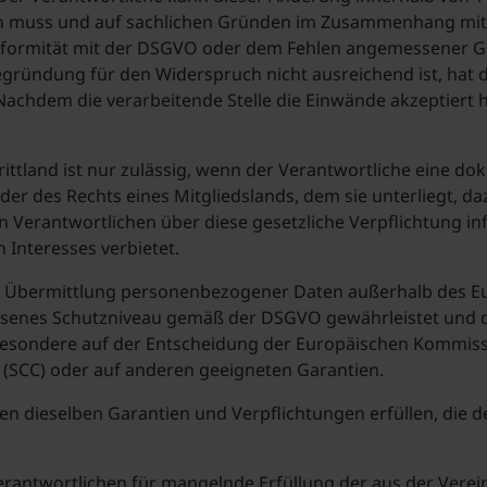
 muss und auf sachlichen Gründen im Zusammenhang mit d
ormität mit der DSGVO oder dem Fehlen angemessener Gar
gründung für den Widerspruch nicht ausreichend ist, hat d
chdem die verarbeitende Stelle die Einwände akzeptiert ha
ttland ist nur zulässig, wenn der Verantwortliche eine dok
der des Rechts eines Mitgliedslands, dem sie unterliegt, daz
en Verantwortlichen über diese gesetzliche Verpflichtung i
 Interesses verbietet.
s die Übermittlung personenbezogener Daten außerhalb des 
messenes Schutzniveau gemäß der DSGVO gewährleistet und 
besondere auf der Entscheidung der Europäischen Kommiss
n (SCC) oder auf anderen geeigneten Garantien.
dieselben Garantien und Verpflichtungen erfüllen, die der
erantwortlichen für mangelnde Erfüllung der aus der Vere