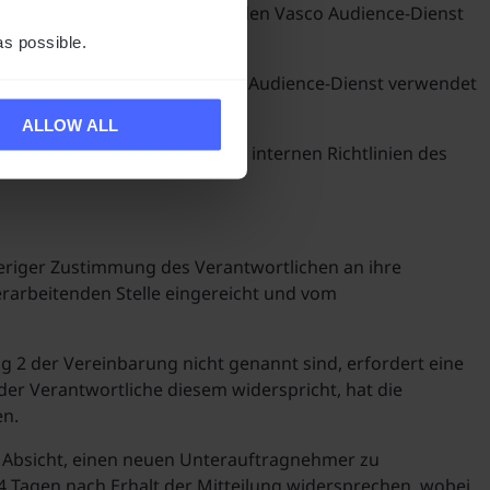
en, die für den Zugriff auf den Vasco Audience-Dienst
as possible.
ür den Zugriff auf den Vasco Audience-Dienst verwendet
ALLOW ALL
 Art der geschäftlichen oder internen Richtlinien des
eriger Zustimmung des Verantwortlichen an ihre
erarbeitenden Stelle eingereicht und vom
 2 der Vereinbarung nicht genannt sind, erfordert eine
er Verantwortliche diesem widerspricht, hat die
en.
ne Absicht, einen neuen Unterauftragnehmer zu
 Tagen nach Erhalt der Mitteilung widersprechen, wobei