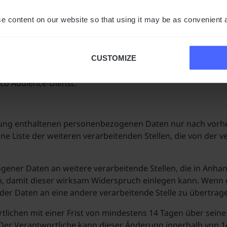
er, Zugangsschlüssel und anderer Autorisierungsmechanism
e content on our website so that using it may be as convenient 
zwerken, die vom Verantwortlichen und seinen Benutzern f
CUSTOMIZE
er Daten des Kunden, sofern dies aufgrund der spezifischen
co Audience-Dienst.
barung enthaltenen personenbezogenen Daten nur nach vorh
 Liste der weiteren verarbeitenden Stellen, die von der v
ner Daten an weitere verarbeitende Stellen, die in Anhang
, damit dieser wirksam Widerspruch einlegen kann. Wenn d
 der Daten an eine andere verarbeitende Stelle zu übertrag
rtlichen mit einer Frist von mindestens 14 Tagen über sei
er Verantwortliche kann dieser Änderung innerhalb von 14