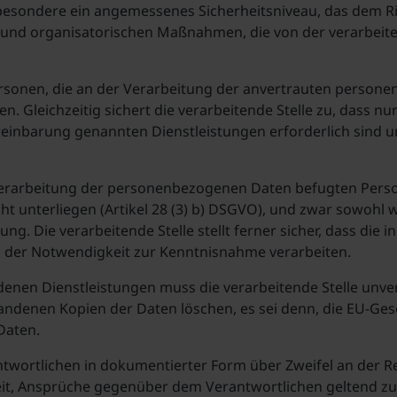
sbesondere ein angemessenes Sicherheitsniveau, das dem Ri
n und organisatorischen Maßnahmen, die von der verarbeite
 Personen, die an der Verarbeitung der anvertrauten persone
 Gleichzeitig sichert die verarbeitende Stelle zu, dass nu
ereinbarung genannten Dienstleistungen erforderlich sind
r Verarbeitung der personenbezogenen Daten befugten Person
 unterliegen (Artikel 28 (3) b) DSGVO), und zwar sowohl 
ung. Die verarbeitende Stelle stellt ferner sicher, dass di
er Notwendigkeit zur Kenntnisnahme verarbeiten.
denen Dienstleistungen muss die verarbeitende Stelle unv
andenen Kopien der Daten löschen, es sei denn, die EU-Ge
Daten.
erantwortlichen in dokumentierter Form über Zweifel an der
hkeit, Ansprüche gegenüber dem Verantwortlichen geltend z