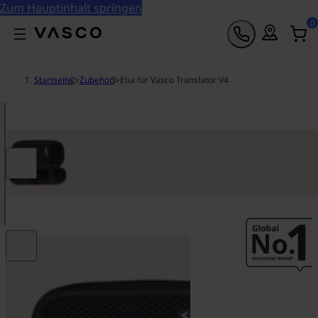
Zum Hauptinhalt springen
0
Startseite
>
Zubehör
>
Etui für Vasco Translator V4