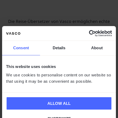
Die Reise-Übersetzer von Vasco ermöglichen echte
Gespräche mit Einheimischen – ganz ohne
Fremdsprachenkenntnisse. In fast 200 Ländern der Erde!
Consent
Details
About
Lokale Händler verstehen
Die besten Tipps von Einheimischen bekommen
Land und Leute kennenlernen, auch ohne
This website uses cookies
gemeinsame Sprache
We use cookies to personalise content on our website so
that using it may be as convenient as possible.
PREISGEKRÖNTER ÜBERSETZER MIT VIELEN
VORTEILEN
ALLOW ALL